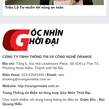
Triệu Lộ Tư muốn rời vùng an toàn
CÔNG TY TNHH THÔNG TIN VÀ CÔNG NGHỆ ORANGE
Địa chỉ:
Tầng 5, tòa nhà Leadvisors Place, Số 41A Lý Thái Tổ,
Phường Hoàn Kiếm, Thành phố Hà Nội
Điện thoại:
024.62541440 |
Email:
ads-
booking@orangemedia.com.vn
Website
:
http://orangemedia.com.vn
Trang Thông tin Điện tử tổng hợp Góc Nhìn Thời Đại
Chịu trách nhiệm nội dung trang thông tin điện tử:
Giám đốc - Bùi
Quang Hiếu