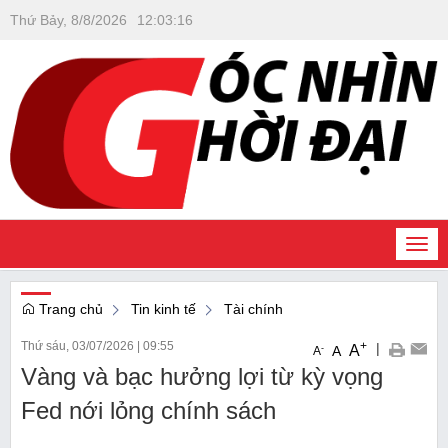
Thứ Bảy, 8/8/2026
12
:
03
:
16
Togg
navi
Trang chủ
Tin kinh tế
Tài chính
Thứ sáu, 03/07/2026
|
09:55
+
|
A
-
A
A
Vàng và bạc hưởng lợi từ kỳ vọng
Fed nới lỏng chính sách