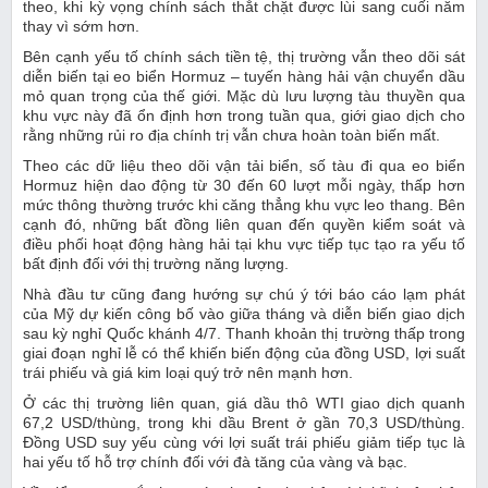
theo, khi kỳ vọng chính sách thắt chặt được lùi sang cuối năm
thay vì sớm hơn.
Bên cạnh yếu tố chính sách tiền tệ, thị trường vẫn theo dõi sát
diễn biến tại eo biển Hormuz – tuyến hàng hải vận chuyển dầu
mỏ quan trọng của thế giới. Mặc dù lưu lượng tàu thuyền qua
khu vực này đã ổn định hơn trong tuần qua, giới giao dịch cho
rằng những rủi ro địa chính trị vẫn chưa hoàn toàn biến mất.
Theo các dữ liệu theo dõi vận tải biển, số tàu đi qua eo biển
Hormuz hiện dao động từ 30 đến 60 lượt mỗi ngày, thấp hơn
mức thông thường trước khi căng thẳng khu vực leo thang. Bên
cạnh đó, những bất đồng liên quan đến quyền kiểm soát và
điều phối hoạt động hàng hải tại khu vực tiếp tục tạo ra yếu tố
bất định đối với thị trường năng lượng.
Nhà đầu tư cũng đang hướng sự chú ý tới báo cáo lạm phát
của Mỹ dự kiến công bố vào giữa tháng và diễn biến giao dịch
sau kỳ nghỉ Quốc khánh 4/7. Thanh khoản thị trường thấp trong
giai đoạn nghỉ lễ có thể khiến biến động của đồng USD, lợi suất
trái phiếu và giá kim loại quý trở nên mạnh hơn.
Ở các thị trường liên quan, giá dầu thô WTI giao dịch quanh
67,2 USD/thùng, trong khi dầu Brent ở gần 70,3 USD/thùng.
Đồng USD suy yếu cùng với lợi suất trái phiếu giảm tiếp tục là
hai yếu tố hỗ trợ chính đối với đà tăng của vàng và bạc.