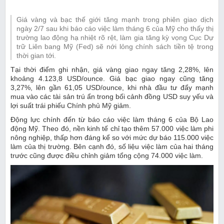
Giá vàng và bạc thế giới tăng mạnh trong phiên giao dịch
ngày 2/7 sau khi báo cáo việc làm tháng 6 của Mỹ cho thấy thị
trường lao động hạ nhiệt rõ rệt, làm gia tăng kỳ vọng Cục Dự
trữ Liên bang Mỹ (Fed) sẽ nới lỏng chính sách tiền tệ trong
thời gian tới.
Tại thời điểm ghi nhận, giá vàng giao ngay tăng 2,28%, lên
khoảng 4.123,8 USD/ounce. Giá bạc giao ngay cũng tăng
3,27%, lên gần 61,05 USD/ounce, khi nhà đầu tư đẩy mạnh
mua vào các tài sản trú ẩn trong bối cảnh đồng USD suy yếu và
lợi suất trái phiếu Chính phủ Mỹ giảm.
Động lực chính đến từ báo cáo việc làm tháng 6 của Bộ Lao
động Mỹ. Theo đó, nền kinh tế chỉ tạo thêm 57.000 việc làm phi
nông nghiệp, thấp hơn đáng kể so với mức dự báo 115.000 việc
làm của thị trường. Bên cạnh đó, số liệu việc làm của hai tháng
trước cũng được điều chỉnh giảm tổng cộng 74.000 việc làm.