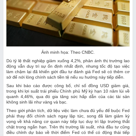
Ảnh minh họa: Theo CNBC.
Dù tỷ lệ thất nghiệp giảm xuống 4,2%, phản ánh thị trường lao
động vẫn duy trì sự ổn định nhất định, nhưng tốc độ tạo việc
làm chậm lại đã khiến giới đầu tư đánh giá Fed sẽ có thêm cơ
sở để nới lỏng chính sách tiền tệ nếu xu hướng này tiếp diễn.
Sau khi báo cáo được công bố, chỉ số đồng USD giảm giá,
trong khi lợi suất trái phiếu Chính phủ Mỹ kỳ hạn 10 năm lùi về
quanh 4,46%, qua đó gia tăng sức hấp dẫn của các tài sản
không sinh lãi như vàng và bạc.
Theo giới phân tích, dữ liệu việc làm chưa đủ yếu để buộc Fed
phải thay đổi chính sách ngay lập tức, song đã làm giảm kỳ
vọng về khả năng cơ quan này tiếp tục duy trì lập trường thắt
chặt trong ngắn hạn. Trên thị trường lãi suất, nhà đầu tư cũng
điều chỉnh dự báo về thời điểm Fed có thể có động thái tiếp