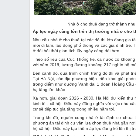
Nhà ở cho thuê đang trở thành nhu c
Áp lực ngày càng lớn trên thị trường nhà ở cho 
Nhu cầu nhà ở cho thuê tại các đô thị lớn đang gia 
mới đi làm, lao động phổ thông và các gia đình trẻ. 
ở đòi hỏi thời gian tích lũy ngày càng dài hơn.
Theo số liệu của Cục Thống kê, cả nước có khoảng 2
với năm 2019, tương đương khoảng 217 nghìn hộ mớ
Bên cạnh đó, quá trình chỉnh trang đô thị và phát t
Tại Hà Nội, các địa phương hiện triển khai giải ph
trọng điểm như đường Vành đai 1 đoạn Hoàng Cầu -
hạ tầng lớn khác.
Xa hơn, giai đoạn 2026 - 2030, Hà Nội dự kiến thu h
kinh tế - xã hội. Điều này đồng nghĩa với việc nhu cầ
cư sẽ tiếp tục gia tăng trong nhiều năm tới.
Trong khi đó, nguồn cung nhà ở tái định cư chưa 
phương án tái định cư vẫn lựa chọn thuê nhà gần nơi 
hệ xã hội. Điều này tạo thêm áp lực đáng kể lên thị t