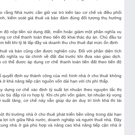
o rằng Nhà nước cần giữ vai trò kiến tạo cơ chế và điều phối
chính, kiểm soát giá thuê và bảo đảm đúng đối tượng thụ hưởng
ến độ nộp tiền sử dụng đất, miễn hoặc giảm một phần nghĩa vụ
ng cơ chế thanh toán theo tiến độ khai thác dự án. Chủ đầu tư
am kết khi tỷ lệ lấp đầy và doanh thu cho thuê đạt mức ổn định.
thuê và bán cũng cần được nghiên cứu. Đối với phần diện tích
ủ nghĩa vụ tài chính về đất đai trước khi đưa vào giao dịch.
ạn có thể được áp dụng cơ chế thanh toán tiền đất theo tiến độ
ố quyết định sự thành công của mô hình nhà ở cho thuê không
ở khả năng tiếp cận nguồn vốn dài hạn với chi phí thấp.
y dựng cơ chế xác định tỷ suất lợi nhuận theo nguyên tắc thị
ức bù đắp rủi ro hợp lý. Khi chi phí vốn giảm, lợi nhuận kỳ vọng
 suất tăng, cơ chế này vẫn giúp dự án duy trì tính khả thi tài
t thị trường nhà ở cho thuê phát triển bền vững trong dài hạn
òa lợi ích giữa Nhà nước, doanh nghiệp và người thuê nhà. Đây
 cung nhà ở giá phù hợp và nâng cao khả năng tiếp cận nhà ở