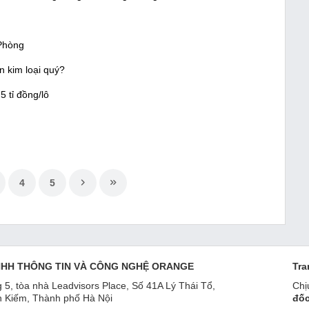
 Phòng
n kim loại quý?
5 tỉ đồng/lô
4
5
NHH THÔNG TIN VÀ CÔNG NGHỆ ORANGE
Tra
 5, tòa nhà Leadvisors Place, Số 41A Lý Thái Tổ,
Chị
 Kiếm, Thành phố Hà Nội
đốc