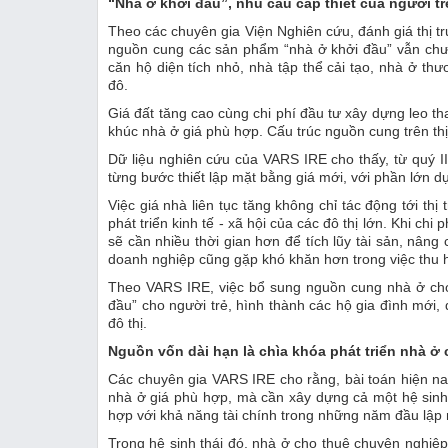
“Nhà ở khởi đầu”, nhu cầu cấp thiết của người tr
Theo các chuyên gia Viện Nghiên cứu, đánh giá thị 
nguồn cung các sản phẩm “nhà ở khởi đầu” vẫn ch
căn hộ diện tích nhỏ, nhà tập thể cải tạo, nhà ở t
đô.
Giá đất tăng cao cùng chi phí đầu tư xây dựng leo t
khúc nhà ở giá phù hợp. Cấu trúc nguồn cung trên t
Dữ liệu nghiên cứu của VARS IRE cho thấy, từ quý I
từng bước thiết lập mặt bằng giá mới, với phần lớn d
Việc giá nhà liên tục tăng không chỉ tác động tới th
phát triển kinh tế - xã hội của các đô thị lớn. Khi ch
sẽ cần nhiều thời gian hơn để tích lũy tài sản, nâng
doanh nghiệp cũng gặp khó khăn hơn trong việc thu h
Theo VARS IRE, việc bổ sung nguồn cung nhà ở cho
đầu” cho người trẻ, hình thành các hộ gia đình mới, 
đô thị.
Nguồn vốn dài hạn là chìa khóa phát triển nhà ở
Các chuyên gia VARS IRE cho rằng, bài toán hiện nay
nhà ở giá phù hợp, mà cần xây dựng cả một hệ sinh t
hợp với khả năng tài chính trong những năm đầu lập 
Trong hệ sinh thái đó, nhà ở cho thuê chuyên nghi