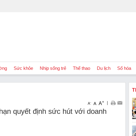
ờng
Sức khỏe
Nhịp sống trẻ
Thể thao
Du lịch
Số hóa
T
+
|
A
-
A
A
hạn quyết định sức hút với doanh