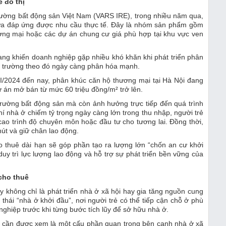
ẻ đô thị
trường bất động sản Việt Nam (VARS IRE), trong nhiều năm qua,
ưa đáp ứng được nhu cầu thực tế. Đây là nhóm sản phẩm gồm
hương mại hoặc các dự án chung cư giá phù hợp tại khu vực ven
hang khiến doanh nghiệp gặp nhiều khó khăn khi phát triển phân
hị trường theo đó ngày càng phân hóa mạnh.
II/2024 đến nay, phân khúc căn hộ thương mại tại Hà Nội đang
ự án mở bán từ mức 60 triệu đồng/m² trở lên.
ị trường bất động sản mà còn ảnh hưởng trực tiếp đến quá trình
i phí nhà ở chiếm tỷ trọng ngày càng lớn trong thu nhập, người trẻ
 cao trình độ chuyên môn hoặc đầu tư cho tương lai. Đồng thời,
út và giữ chân lao động.
 thuê dài hạn sẽ góp phần tạo ra lượng lớn “chốn an cư khởi
duy trì lực lượng lao động và hỗ trợ sự phát triển bền vững của
 cho thuê
 không chỉ là phát triển nhà ở xã hội hay gia tăng nguồn cung
hái “nhà ở khởi đầu”, nơi người trẻ có thể tiếp cận chỗ ở phù
nghiệp trước khi từng bước tích lũy để sở hữu nhà ở.
ệp cần được xem là một cấu phần quan trọng bên cạnh nhà ở xã