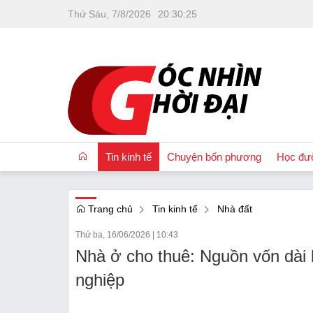
Thứ Sáu, 7/8/2026
20
:
30
:
25
Tin kinh tế
Chuyện bốn phương
Học đư
Trang chủ
Tin kinh tế
Nhà đất
OCOP
Thứ ba, 16/06/2026
|
10:43
Quốc tế
Nhà ở cho thuê: Nguồn vốn dài 
Tài chính
nghiệp
Nhà đất