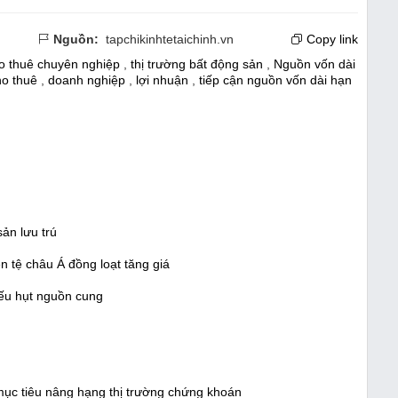
Nguồn:
tapchikinhtetaichinh.vn
Copy link
ho thuê chuyên nghiệp
,
thị trường bất động sản
,
Nguồn vốn dài
ho thuê
,
doanh nghiệp
,
lợi nhuận
,
tiếp cận nguồn vốn dài hạn
ản lưu trú
 tệ châu Á đồng loạt tăng giá
hiếu hụt nguồn cung
ục tiêu nâng hạng thị trường chứng khoán