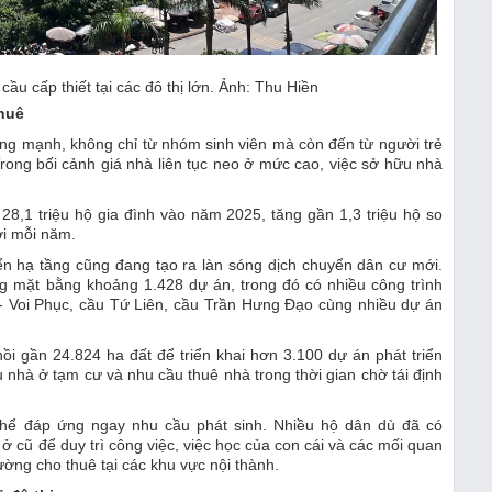
ầu cấp thiết tại các đô thị lớn. Ảnh: Thu Hiền
thuê
tăng mạnh, không chỉ từ nhóm sinh viên mà còn đến từ người trẻ
Trong bối cảnh giá nhà liên tục neo ở mức cao, việc sở hữu nhà
8,1 triệu hộ gia đình vào năm 2025, tăng gần 1,3 triệu hộ so
i mỗi năm.
riển hạ tầng cũng đang tạo ra làn sóng dịch chuyển dân cư mới.
óng mặt bằng khoảng 1.428 dự án, trong đó có nhiều công trình
 Voi Phục, cầu Tứ Liên, cầu Trần Hưng Đạo cùng nhiều dự án
ồi gần 24.824 ha đất để triển khai hơn 3.100 dự án phát triển
u nhà ở tạm cư và nhu cầu thuê nhà trong thời gian chờ tái định
thể đáp ứng ngay nhu cầu phát sinh. Nhiều hộ dân dù đã có
ở cũ để duy trì công việc, việc học của con cái và các mối quan
rường cho thuê tại các khu vực nội thành.