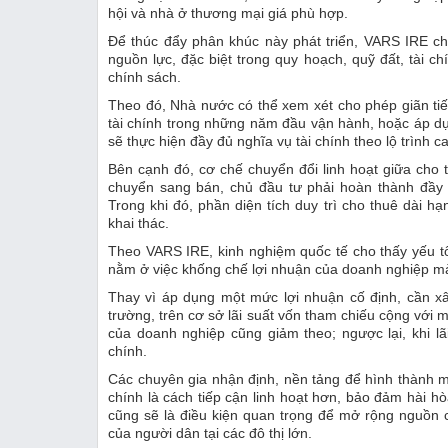
hội và nhà ở thương mại giá phù hợp.
Để thúc đẩy phân khúc này phát triển, VARS IRE ch
nguồn lực, đặc biệt trong quy hoạch, quỹ đất, tài 
chính sách.
Theo đó, Nhà nước có thể xem xét cho phép giãn ti
tài chính trong những năm đầu vận hành, hoặc áp dụ
sẽ thực hiện đầy đủ nghĩa vụ tài chính theo lộ trình c
Bên cạnh đó, cơ chế chuyển đổi linh hoạt giữa cho 
chuyển sang bán, chủ đầu tư phải hoàn thành đầy đ
Trong khi đó, phần diện tích duy trì cho thuê dài h
khai thác.
Theo VARS IRE, kinh nghiệm quốc tế cho thấy yếu t
nằm ở việc khống chế lợi nhuận của doanh nghiệp mà 
Thay vì áp dụng một mức lợi nhuận cố định, cần xâ
trường, trên cơ sở lãi suất vốn tham chiếu cộng với m
của doanh nghiệp cũng giảm theo; ngược lại, khi lãi
chính.
Các chuyên gia nhận định, nền tảng để hình thành mộ
chính là cách tiếp cận linh hoạt hơn, bảo đảm hài h
cũng sẽ là điều kiện quan trọng để mở rộng nguồn
của người dân tại các đô thị lớn.