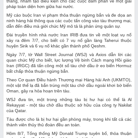
tháng, nhằm tạo điều kiện cho các cuộc đàm phán về một giải
pháp toàn diện hơn giữa hai nước.
Mỹ cáo buộc Iran vi phạm thỏa thuận ngừng bắn và đe dọa an
ninh hàng hải thông qua các cuộc tấn công vào tàu thương mại,
dẫn đến điều mà giới chức Mỹ mô tả là phản ứng quân sự.
Đài truyền hình nhà nước Iran IRIB đưa tin về một loạt vụ nổ
xảy ra đêm 7/7, cho biết có 7 vụ nổ gần làng Taherui thuộc
huyện Sirik và 6 vụ nổ khác gần thành phố Qeshm.
Ngày 7/7, tờ Wall Street Journal (WSJ) và Axios dẫn lời các
quan chức Mỹ cho biết, lực lượng Vệ binh Cách mạng Hồi giáo
Iran (IRGC) đã tấn công một số tàu chở dầu ở eo biển Hormuz
bất chấp thỏa thuận ngừng bắn.
Theo Cơ quan Điều hành Thương mại Hàng hải Anh (UKMTO),
một vật thể lạ đã bắn trúng một tàu chở dầu ngoài khơi bờ biển
Oman, gây ra hỏa hoạn trên tàu.
WSJ đưa tin, một trong những tàu bị hư hại có thể là Al
Rekayyat - một tàu chở dầu thuộc sở hữu của công ty Nakilat
của Qatar.
Tàu được cho là bị hư hại gần phòng máy, trong khi tất cả các
thành viên thủy thủ đoàn đều an toàn.
Hôm 8/7, Tổng thống Mỹ Donald Trump tuyên bố, thỏa thuận