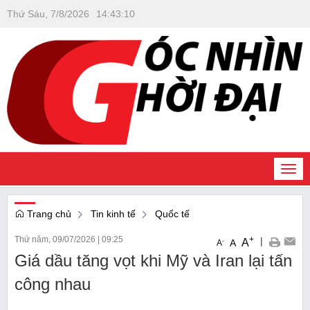
Thứ Sáu, 7/8/2026
14
:
43
:
11
Togg
navi
Trang chủ
Tin kinh tế
Quốc tế
Thứ năm, 09/07/2026
|
09:25
+
|
A
-
A
A
Giá dầu tăng vọt khi Mỹ và Iran lại tấn
công nhau