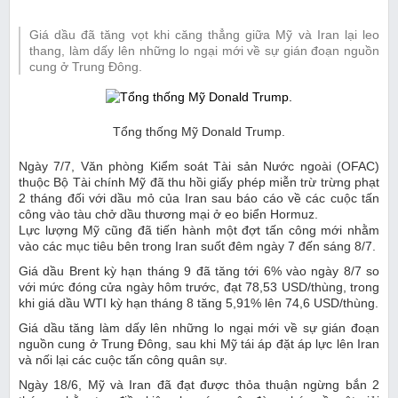
Giá dầu đã tăng vọt khi căng thẳng giữa Mỹ và Iran lại leo
thang, làm dấy lên những lo ngại mới về sự gián đoạn nguồn
cung ở Trung Đông.
Tổng thống Mỹ Donald Trump.
Ngày 7/7, Văn phòng Kiểm soát Tài sản Nước ngoài (OFAC)
thuộc Bộ Tài chính Mỹ đã thu hồi giấy phép miễn trừ trừng phạt
2 tháng đối với dầu mỏ của Iran sau báo cáo về các cuộc tấn
công vào tàu chở dầu thương mại ở eo biển Hormuz.
Lực lượng Mỹ cũng đã tiến hành một đợt tấn công mới nhằm
vào các mục tiêu bên trong Iran suốt đêm ngày 7 đến sáng 8/7.
Giá dầu Brent kỳ hạn tháng 9 đã tăng tới 6% vào ngày 8/7 so
với mức đóng cửa ngày hôm trước, đạt 78,53 USD/thùng, trong
khi giá dầu WTI kỳ hạn tháng 8 tăng 5,91% lên 74,6 USD/thùng.
Giá dầu tăng làm dấy lên những lo ngại mới về sự gián đoạn
nguồn cung ở Trung Đông, sau khi Mỹ tái áp đặt áp lực lên Iran
và nối lại các cuộc tấn công quân sự.
Ngày 18/6, Mỹ và Iran đã đạt được thỏa thuận ngừng bắn 2