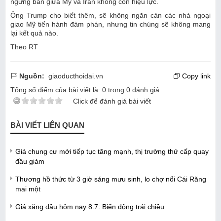
ngừng bắn giữa Mỹ và Iran không còn hiệu lực.
Ông Trump cho biết thêm, sẽ không ngăn cản các nhà ngoại
giao Mỹ tiến hành đàm phán, nhưng tin chúng sẽ không mang
lại kết quả nào.
Theo RT
Nguồn:
giaoducthoidai.vn
Copy link
Tổng số điểm của bài viết là:
0
trong
0
đánh giá
Click để đánh giá bài viết
BÀI VIẾT LIÊN QUAN
Giá chung cư mới tiếp tục tăng mạnh, thị trường thứ cấp quay
đầu giảm
Thương hồ thức từ 3 giờ sáng mưu sinh, lo chợ nổi Cái Răng
mai một
Giá xăng dầu hôm nay 8.7: Biến động trái chiều